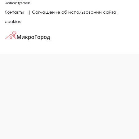
новостроек
Контакты
|
Соглашение об использовании сайта,
cookies
КВАРТИРЫ В ЖИЛЫХ КОМПЛЕКСАХ
Однокомнатные квартиры
Двухкомнатные квартиры
Трехкомнатные квартиры
Выбор жилья в городе
ЖИЛЫЕ КОМПЛЕКСЫ
Рейтинг застройщиков
Каталог новостроек