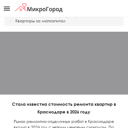
menu
Главная
Дешевые квартиры Краснодара
Квартиры за маткапитал
Стала известна стоимость ремонта квартир в
Краснодаре в 2026 году
Рынок ремонтно-отделочных работ в Краснодаре
входит в 2026 год с четким ценовым сигналом. По