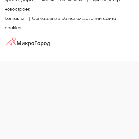
новостроек
Контакты
|
Соглашение об использовании сайта,
cookies
КВАРТИРЫ В ЖИЛЫХ КОМПЛЕКСАХ
Однокомнатные квартиры
Двухкомнатные квартиры
Трехкомнатные квартиры
Выбор жилья в городе
ЖИЛЫЕ КОМПЛЕКСЫ
Рейтинг застройщиков
Каталог новостроек