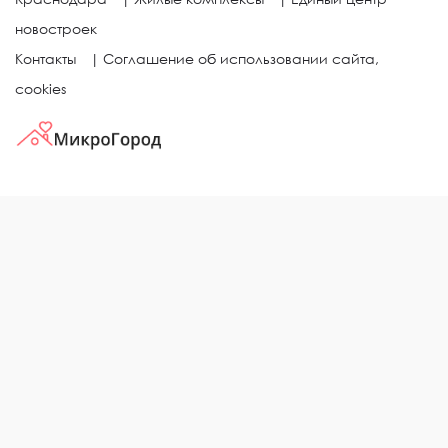
новостроек
Контакты
|
Соглашение об использовании сайта,
cookies
КВАРТИРЫ В ЖИЛЫХ КОМПЛЕКСАХ
Однокомнатные квартиры
Двухкомнатные квартиры
Трехкомнатные квартиры
Выбор жилья в городе
ЖИЛЫЕ КОМПЛЕКСЫ
Рейтинг застройщиков
Каталог новостроек