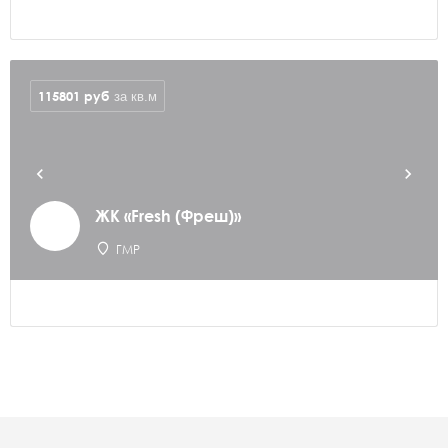
115801
руб
за кв.м
ЖК «Fresh (Фреш)»
ГМР