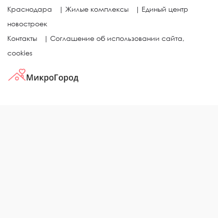
Краснодара
|
Жилые комплексы
|
Единый центр
новостроек
Контакты
|
Соглашение об использовании сайта,
cookies
КВАРТИРЫ В ЖИЛЫХ КОМПЛЕКСАХ
Однокомнатные квартиры
Двухкомнатные квартиры
Трехкомнатные квартиры
Выбор жилья в городе
ЖИЛЫЕ КОМПЛЕКСЫ
Рейтинг застройщиков