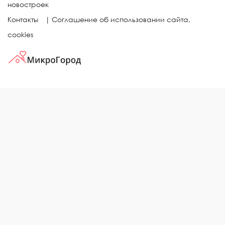
новостроек
Контакты
|
Соглашение об использовании сайта,
cookies
КВАРТИРЫ В ЖИЛЫХ КОМПЛЕКСАХ
Однокомнатные квартиры
Двухкомнатные квартиры
Трехкомнатные квартиры
Выбор жилья в городе
ЖИЛЫЕ КОМПЛЕКСЫ
Рейтинг застройщиков
Каталог новостроек