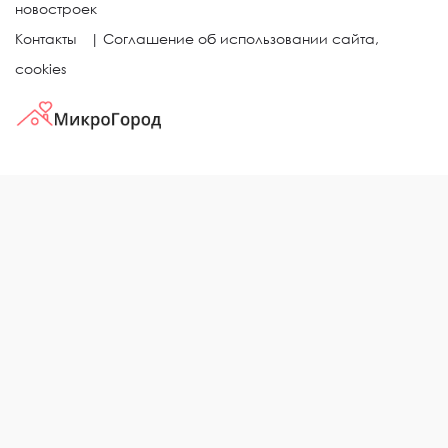
новостроек
Контакты
|
Соглашение об использовании сайта,
cookies
КВАРТИРЫ В ЖИЛЫХ КОМПЛЕКСАХ
Однокомнатные квартиры
Двухкомнатные квартиры
Трехкомнатные квартиры
Выбор жилья в городе
ЖИЛЫЕ КОМПЛЕКСЫ
Рейтинг застройщиков
Каталог новостроек