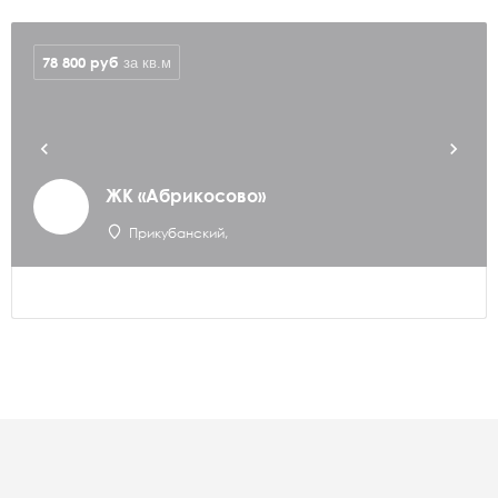
78 800
руб
за кв.м
ЖК «Абрикосово»
Прикубанский,