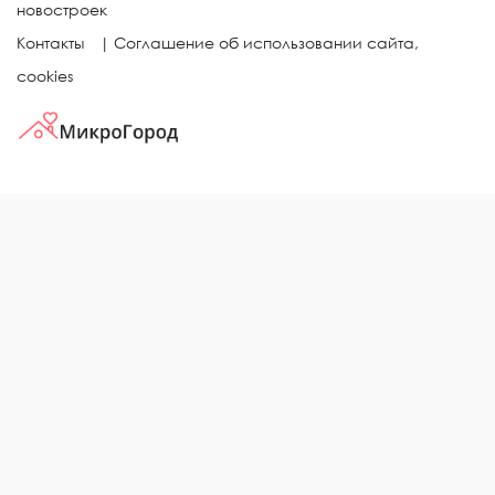
новостроек
Контакты
|
Соглашение об использовании сайта,
cookies
КВАРТИРЫ В ЖИЛЫХ КОМПЛЕКСАХ
Однокомнатные квартиры
Двухкомнатные квартиры
Трехкомнатные квартиры
Выбор жилья в городе
ЖИЛЫЕ КОМПЛЕКСЫ
Рейтинг застройщиков
Каталог новостроек