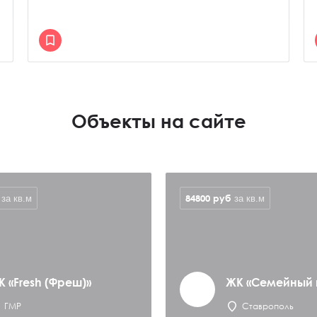
Объекты на сайте
84800
руб
за кв.м
за кв.м
К «Fresh (Фреш)»
ЖК «Семейный 
ГМР
Ставрополь