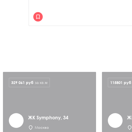
329 061
руб
115801
руб
за кв.м
ЖК Symphony, 34
Ж
Москва