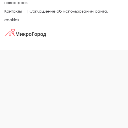
новостроек
Контакты
|
Соглашение об использовании сайта,
cookies
КВАРТИРЫ В ЖИЛЫХ КОМПЛЕКСАХ
Однокомнатные квартиры
Двухкомнатные квартиры
Трехкомнатные квартиры
Выбор жилья в городе
ЖИЛЫЕ КОМПЛЕКСЫ
Рейтинг застройщиков
Каталог новостроек