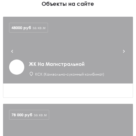
Объекты на сайте
48000
руб
за кв.м
ЖК На Магистральной
КСК (Камвольно-суконный комбинат)
78 000
руб
за кв.м