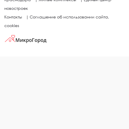
новостроек
Контакты
|
Соглашение об использовании сайта,
cookies
КВАРТИРЫ В ЖИЛЫХ КОМПЛЕКСАХ
Однокомнатные квартиры
Двухкомнатные квартиры
Трехкомнатные квартиры
Выбор жилья в городе
ЖИЛЫЕ КОМПЛЕКСЫ
Рейтинг застройщиков
Каталог новостроек