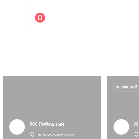
90 000
руб
ЖК Победный
Ж
Прикубанский округ