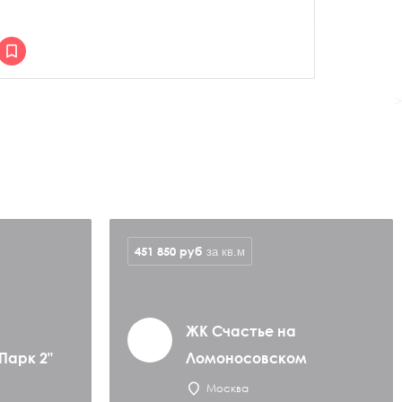
>
451 850
руб
за кв.м
ЖК Счастье на
Парк 2"
Ломоносовском
Москва