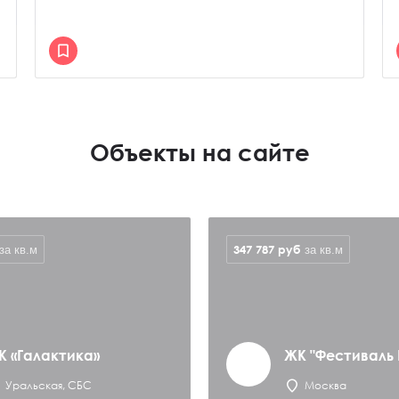
Объекты на сайте
347 787
руб
за кв.м
за кв.м
К «Галактика»
ЖК "Фестиваль 
Уральская, СБС
Москва