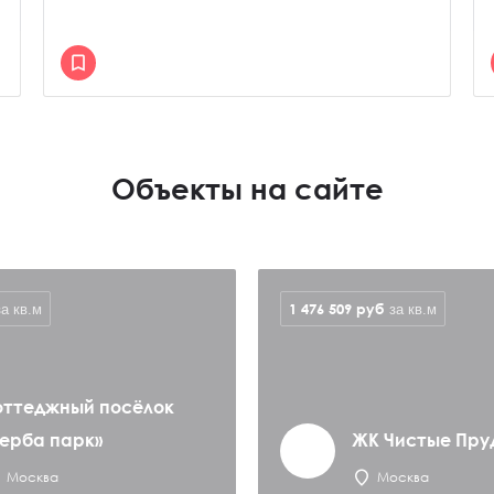
Объекты на сайте
1 476 509
руб
за кв.м
за кв.м
оттеджный посёлок
Верба парк»
ЖК Чистые Пру
Москва
Москва