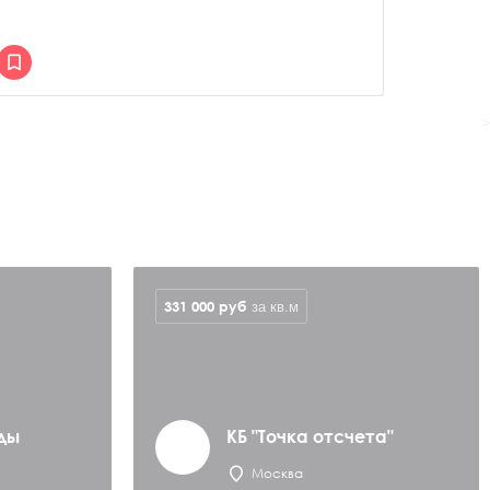
>
331 000
руб
за кв.м
ды
КБ "Точка отсчета"
Москва