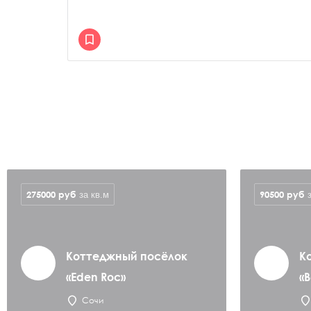
275000
руб
90500
руб
за кв.м
Коттеджный посёлок
К
«Eden Roc»
«
Сочи