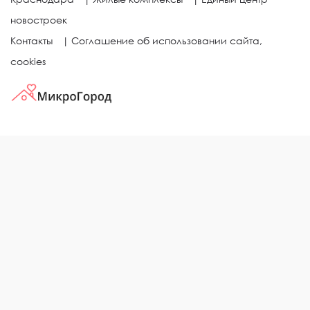
новостроек
Контакты
|
Соглашение об использовании сайта,
cookies
КВАРТИРЫ В ЖИЛЫХ КОМПЛЕКСАХ
Однокомнатные квартиры
Двухкомнатные квартиры
Трехкомнатные квартиры
Выбор жилья в городе
ЖИЛЫЕ КОМПЛЕКСЫ
Рейтинг застройщиков
Каталог новостроек