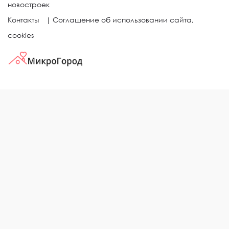
новостроек
Контакты
|
Соглашение об использовании сайта,
cookies
КВАРТИРЫ В ЖИЛЫХ КОМПЛЕКСАХ
Однокомнатные квартиры
Двухкомнатные квартиры
Трехкомнатные квартиры
Выбор жилья в городе
ЖИЛЫЕ КОМПЛЕКСЫ
Рейтинг застройщиков
Каталог новостроек