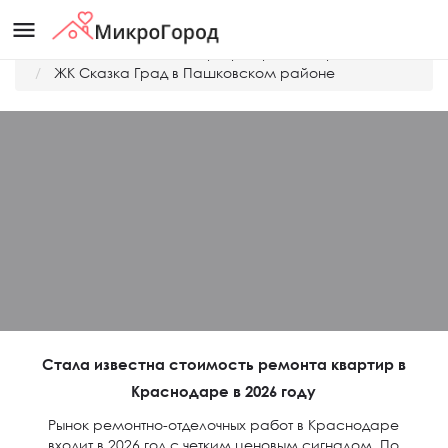
menu
Главная
Дешевые квартиры Краснодара
ЖК Сказка Град в Пашковском районе
Стала известна стоимость ремонта квартир в
Краснодаре в 2026 году
Рынок ремонтно-отделочных работ в Краснодаре
входит в 2026 год с четким ценовым сигналом. По