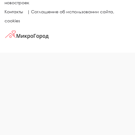
новостроек
Контакты
|
Соглашение об использовании сайта,
cookies
КВАРТИРЫ В ЖИЛЫХ КОМПЛЕКСАХ
Однокомнатные квартиры
Двухкомнатные квартиры
Трехкомнатные квартиры
Выбор жилья в городе
ЖИЛЫЕ КОМПЛЕКСЫ
Рейтинг застройщиков
Каталог новостроек