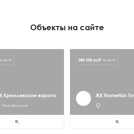
Объекты на сайте
280 200
руб
за кв.м
за кв.м
К Кремлевские ворота
ЖК Nametkin To
Прикубанский
zoom_in
zoom_in