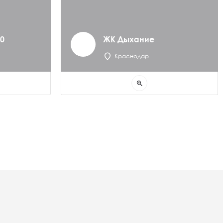
0
ЖК Дыхание
Краснодар
zoom_in