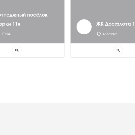
оттеджный посёлок
орки 11»
ЖК Досфлота 1
Сочи
Москва
zoom_in
zoom_in