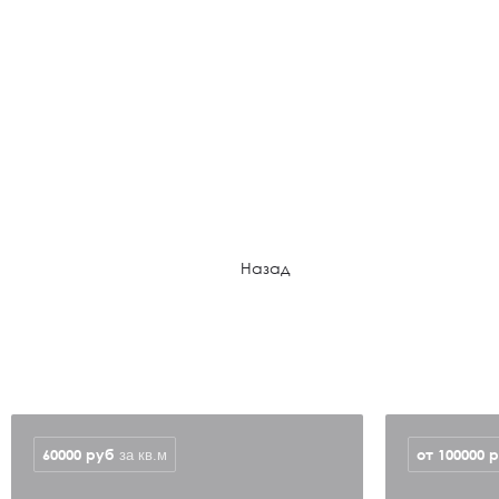
Назад
60000
руб
от 100000
р
за кв.м