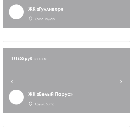
ЖК «Гулливер»
Краснодар
191600
руб
за кв.м
ЖК «Белый Парус»
Крым, Ялта