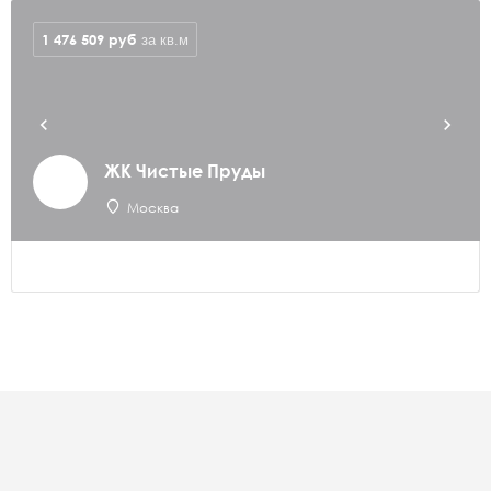
1 476 509
руб
за кв.м
ЖК Чистые Пруды
Москва