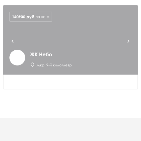
140900
руб
за кв.м
ЖК Небо
мкр. 9-й километр