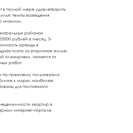
 в полной мере удовлетворить
илья: темпы возведения
но низкими.
центральных районах
5000 рублей в месяц, 3-
Стоимость аренды в
дная плата за вторичное жилье,
й планировки, начнется от
тных работ.
 по-прежнему пользоваться
оближе к морю, наиболее
ованы для постоянного
недвижимости квартир в
рном интернет-портале