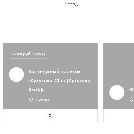
Назад
75000
руб
за кв.м
Коттеджный посёлок
«Кутузово-Club (Кутузово
Клаб)»
Ж
Москва
zoom_in