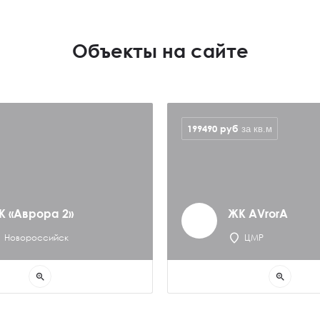
Объекты на сайте
199490
руб
за кв.м
К «Аврора 2»
ЖК AVrorA
Новороссийск
ЦМР
zoom_in
zoom_in