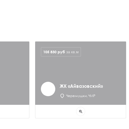
105 830
руб
за кв.м
ЖК «Айвазовский»
Черемушки, ЧМР
zoom_in