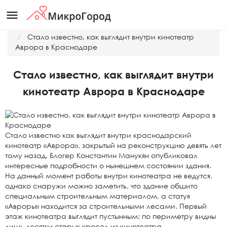
menu
Главная
Новости
Стало известно, как выглядит внутри кинотеатр
Аврора в Краснодаре
Стало известно, как выглядит внутри
кинотеатр Аврора в Краснодаре
Стало известно как выглядит внутри краснодарский
кинотеатр «Аврора», закрытый на реконструкцию девять лет
тому назад. Блогер Константин Манукян опубликовал
интересные подробности о нынешнем состоянии здания.
На данный момент работы внутри кинотеатра не ведутся,
однако снаружи можно заметить, что здание обшито
специальным строительным материалом, а статуя
«Авроры» находится за строительными лесами. Первый
этаж кинотеатра выглядит пустынным: по периметру видны
лишь десятки старых кресел из кинотеатра.