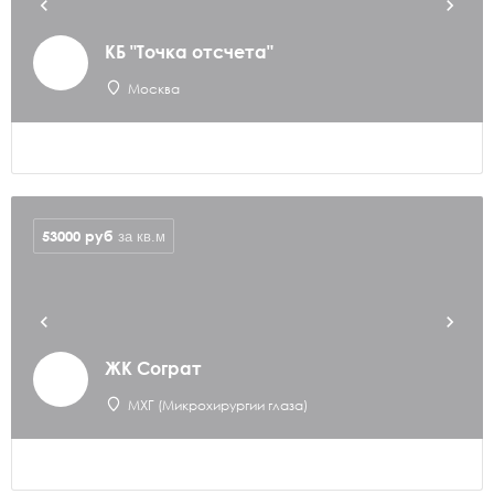
КБ "Точка отсчета"
Москва
53000
руб
за кв.м
ЖК Сограт
МХГ (Микрохирургии глаза)