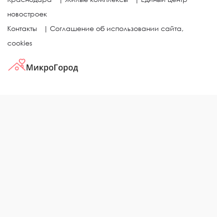
новостроек
Контакты
|
Соглашение об использовании сайта,
cookies
КВАРТИРЫ В ЖИЛЫХ КОМПЛЕКСАХ
Однокомнатные квартиры
Двухкомнатные квартиры
Трехкомнатные квартиры
Выбор жилья в городе
ЖИЛЫЕ КОМПЛЕКСЫ
Рейтинг застройщиков
Каталог новостроек