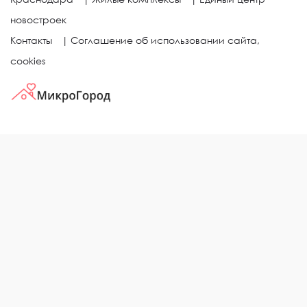
новостроек
Контакты
|
Соглашение об использовании сайта,
cookies
КВАРТИРЫ В ЖИЛЫХ КОМПЛЕКСАХ
Однокомнатные квартиры
Двухкомнатные квартиры
Трехкомнатные квартиры
Выбор жилья в городе
ЖИЛЫЕ КОМПЛЕКСЫ
Рейтинг застройщиков
Каталог новостроек