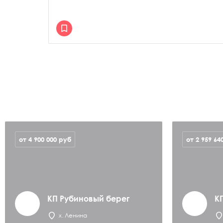
от 4 900 000
руб
от 2 959 64
КП Рубиновый берег
К
х. Ленина