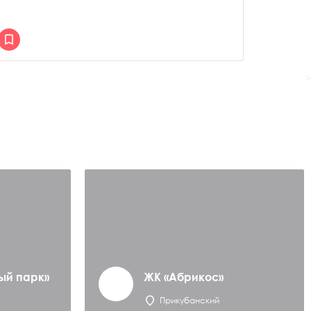
>
ый парк»
ЖК «Абрикос»
Прикубанский