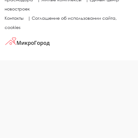
новостроек
Контакты
|
Соглашение об использовании сайта,
cookies
КВАРТИРЫ В ЖИЛЫХ КОМПЛЕКСАХ
Однокомнатные квартиры
Двухкомнатные квартиры
Трехкомнатные квартиры
Выбор жилья в городе
ЖИЛЫЕ КОМПЛЕКСЫ
Рейтинг застройщиков
Каталог новостроек