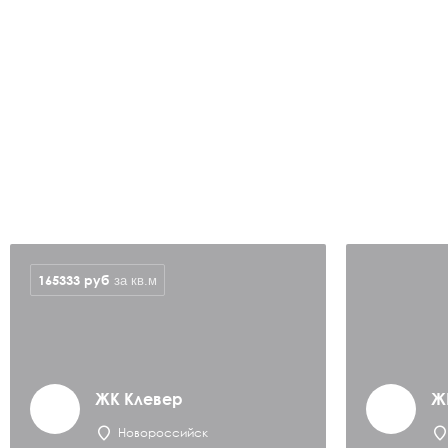
165333
руб
за кв.м
ЖК Клевер
Ж
Новороссийск