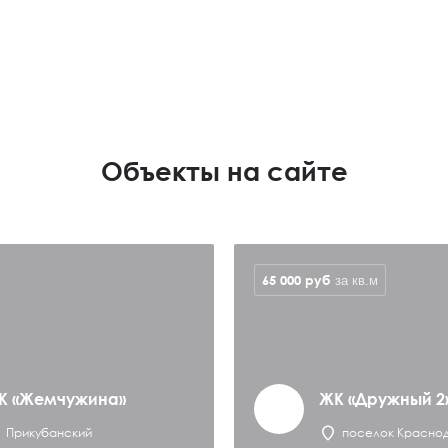
Объекты на сайте
65 000
руб
за кв.м
К «Жемчужина»
ЖК «Дружный 2
Прикубанский
поселок Красно