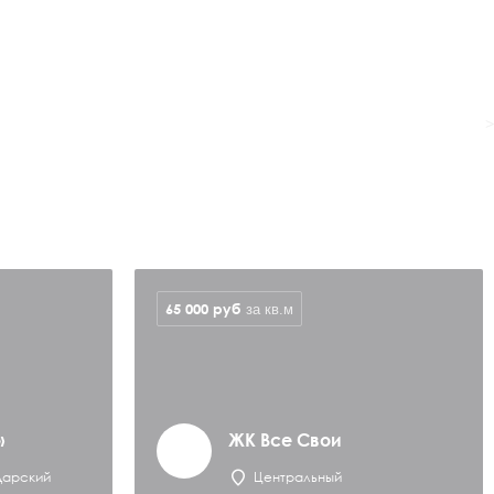
>
65 000
руб
за кв.м
»
ЖК Все Свои
дарский
Центральный