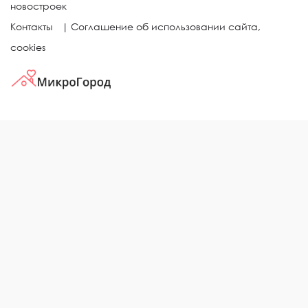
новостроек
Контакты
|
Соглашение об использовании сайта,
cookies
КВАРТИРЫ В ЖИЛЫХ КОМПЛЕКСАХ
Однокомнатные квартиры
Двухкомнатные квартиры
Трехкомнатные квартиры
Выбор жилья в городе
ЖИЛЫЕ КОМПЛЕКСЫ
Рейтинг застройщиков
Каталог новостроек