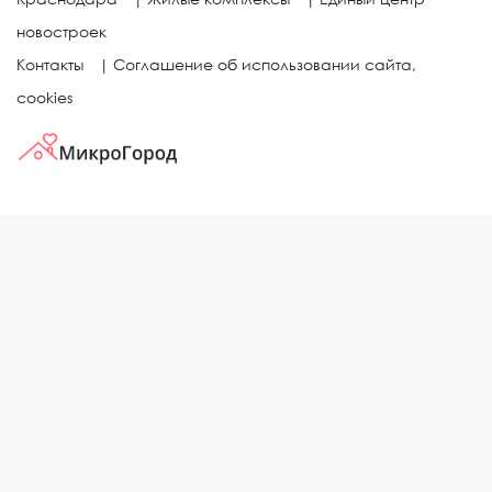
новостроек
Контакты
|
Соглашение об использовании сайта,
cookies
КВАРТИРЫ В ЖИЛЫХ КОМПЛЕКСАХ
Однокомнатные квартиры
Двухкомнатные квартиры
Трехкомнатные квартиры
Выбор жилья в городе
ЖИЛЫЕ КОМПЛЕКСЫ
Рейтинг застройщиков
Каталог новостроек