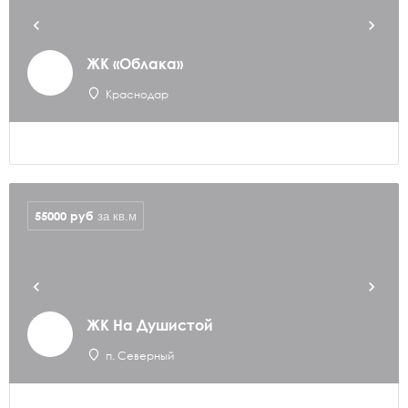
ЖК «Облака»
Краснодар
55000
руб
за кв.м
ЖК На Душистой
п. Северный