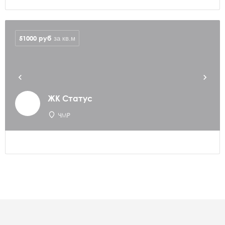
51000
руб
за кв.м
ЖК Статус
ЧМР