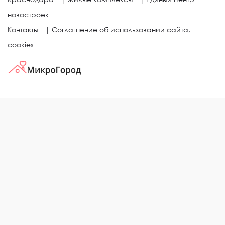
новостроек
Контакты
|
Соглашение об использовании сайта,
cookies
КВАРТИРЫ В ЖИЛЫХ КОМПЛЕКСАХ
Однокомнатные квартиры
Двухкомнатные квартиры
Трехкомнатные квартиры
Выбор жилья в городе
ЖИЛЫЕ КОМПЛЕКСЫ
Рейтинг застройщиков
Каталог новостроек