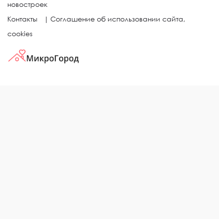
новостроек
Контакты
|
Соглашение об использовании сайта,
cookies
КВАРТИРЫ В ЖИЛЫХ КОМПЛЕКСАХ
Однокомнатные квартиры
Двухкомнатные квартиры
Трехкомнатные квартиры
Выбор жилья в городе
ЖИЛЫЕ КОМПЛЕКСЫ
Рейтинг застройщиков
Каталог новостроек