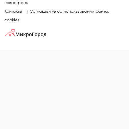
новостроек
Контакты
|
Соглашение об использовании сайта,
cookies
КВАРТИРЫ В ЖИЛЫХ КОМПЛЕКСАХ
Однокомнатные квартиры
Двухкомнатные квартиры
Трехкомнатные квартиры
Выбор жилья в городе
ЖИЛЫЕ КОМПЛЕКСЫ
Рейтинг застройщиков
Каталог новостроек