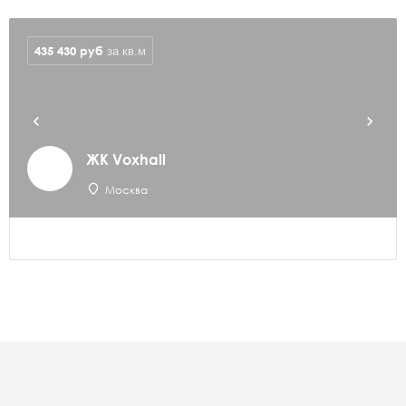
435 430
руб
за кв.м
ЖК Voxhall
Москва