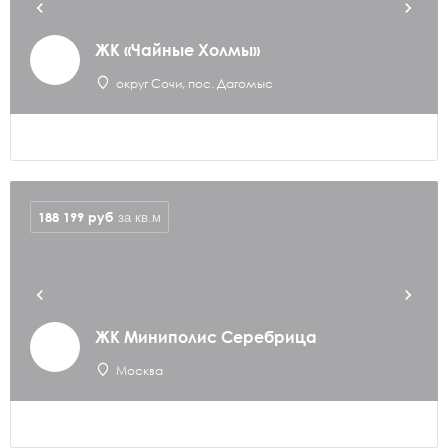
ЖК «Чайные Холмы»
округ Сочи, пос. Дагомыс
188 199
руб
за кв.м
ЖК Миниполис Серебрица
Москва