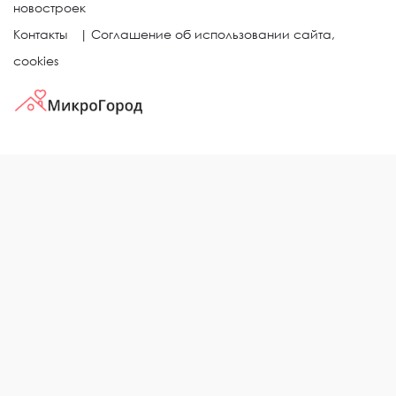
новостроек
Контакты
|
Соглашение об использовании сайта,
cookies
КВАРТИРЫ В ЖИЛЫХ КОМПЛЕКСАХ
Однокомнатные квартиры
Двухкомнатные квартиры
Трехкомнатные квартиры
Выбор жилья в городе
ЖИЛЫЕ КОМПЛЕКСЫ
Рейтинг застройщиков
Каталог новостроек