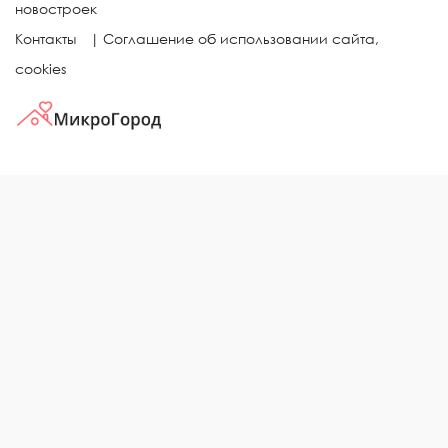
новостроек
Контакты
|
Соглашение об использовании сайта,
cookies
КВАРТИРЫ В ЖИЛЫХ КОМПЛЕКСАХ
Однокомнатные квартиры
Двухкомнатные квартиры
Трехкомнатные квартиры
Выбор жилья в городе
ЖИЛЫЕ КОМПЛЕКСЫ
Рейтинг застройщиков
Каталог новостроек