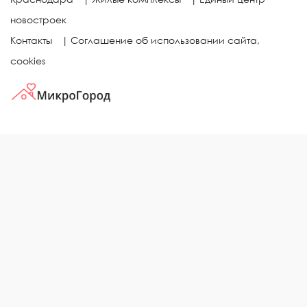
новостроек
Контакты
|
Соглашение об использовании сайта,
cookies
КВАРТИРЫ В ЖИЛЫХ КОМПЛЕКСАХ
Однокомнатные квартиры
Двухкомнатные квартиры
Трехкомнатные квартиры
Выбор жилья в городе
ЖИЛЫЕ КОМПЛЕКСЫ
Рейтинг застройщиков
Каталог новостроек