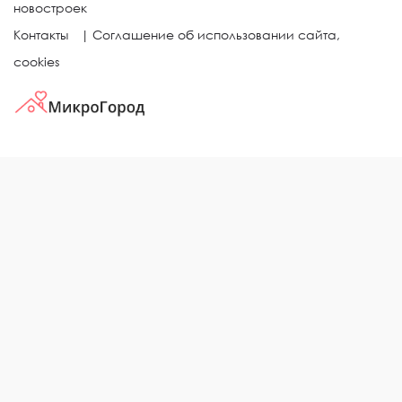
новостроек
Контакты
|
Соглашение об использовании сайта,
cookies
КВАРТИРЫ В ЖИЛЫХ КОМПЛЕКСАХ
Однокомнатные квартиры
Двухкомнатные квартиры
Трехкомнатные квартиры
Выбор жилья в городе
ЖИЛЫЕ КОМПЛЕКСЫ
Рейтинг застройщиков
Каталог новостроек