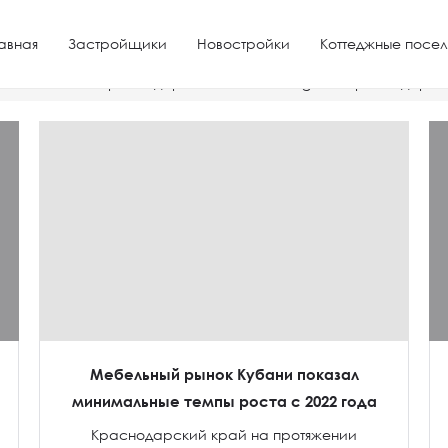
авная
Застройщики
Новостройки
Коттеджные посел
ная компания Краснодара на сайте Microgorod Краснодар хб
Мебельный рынок Кубани показал
минимальные темпы роста с 2022 года
Краснодарский край на протяжении