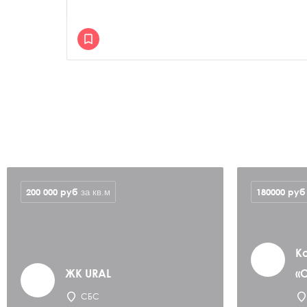
200 000
руб
180000
руб
за кв.м
К
ЖК URAL
«
СБС