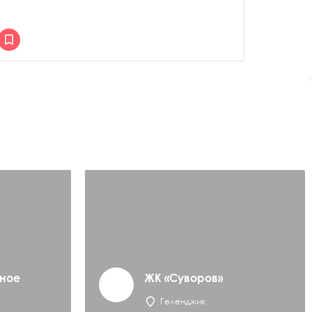
>
ное
ЖК «Суворов»
Геленджик