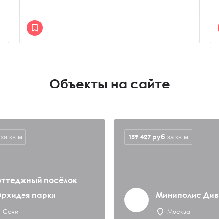
Объекты на сайте
159 427
руб
за кв.м
за кв.м
оттеджный посёлок
Орхидея парк»
Миниполис Див
Сочи
Москва