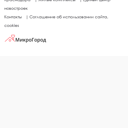
новостроек
Контакты
|
Соглашение об использовании сайта,
cookies
КВАРТИРЫ В ЖИЛЫХ КОМПЛЕКСАХ
Однокомнатные квартиры
Двухкомнатные квартиры
Трехкомнатные квартиры
Выбор жилья в городе
ЖИЛЫЕ КОМПЛЕКСЫ
Рейтинг застройщиков
Каталог новостроек