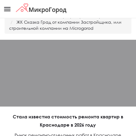
menu
Главная
Дешевые квартиры Краснодара
ЖК Сказка Град от компании Застройщика, или
строительной компании на Microgorod
Стала известна стоимость ремонта квартир в
Краснодаре в 2026 году
Рынок ремонтно-отделочных работ в Краснодаре