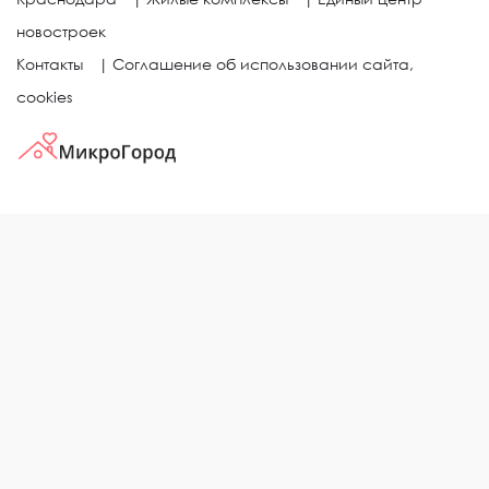
новостроек
Контакты
|
Соглашение об использовании сайта,
cookies
КВАРТИРЫ В ЖИЛЫХ КОМПЛЕКСАХ
Однокомнатные квартиры
Двухкомнатные квартиры
Трехкомнатные квартиры
Выбор жилья в городе
ЖИЛЫЕ КОМПЛЕКСЫ
Рейтинг застройщиков
Каталог новостроек