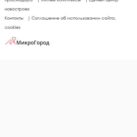
новостроек
Контакты
|
Соглашение об использовании сайта,
cookies
КВАРТИРЫ В ЖИЛЫХ КОМПЛЕКСАХ
Однокомнатные квартиры
Двухкомнатные квартиры
Трехкомнатные квартиры
Выбор жилья в городе
ЖИЛЫЕ КОМПЛЕКСЫ
Рейтинг застройщиков
Каталог новостроек