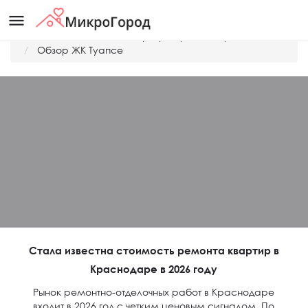
menu
Главная
Дешевые квартиры Краснодара
Обзор ЖК Туапсе
Стала известна стоимость ремонта квартир в
Краснодаре в 2026 году
Рынок ремонтно-отделочных работ в Краснодаре
входит в 2026 год с четким ценовым сигналом. По