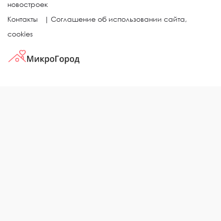
новостроек
Контакты
|
Соглашение об использовании сайта,
cookies
КВАРТИРЫ В ЖИЛЫХ КОМПЛЕКСАХ
Однокомнатные квартиры
Двухкомнатные квартиры
Трехкомнатные квартиры
Выбор жилья в городе
ЖИЛЫЕ КОМПЛЕКСЫ
Рейтинг застройщиков
Каталог новостроек