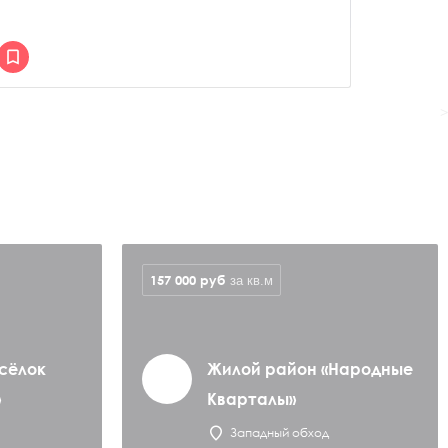
>
157 000
руб
за кв.м
сёлок
Жилой район «Народные
»
Кварталы»
Западный обход