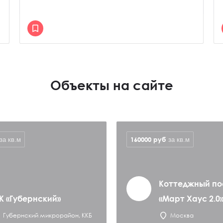
Объекты на сайте
160000
руб
за кв.м
за кв.м
Коттеджный по
К «Губернский»
«Март Хаус 2.0
Губернский микрорайон, ККБ
Москва