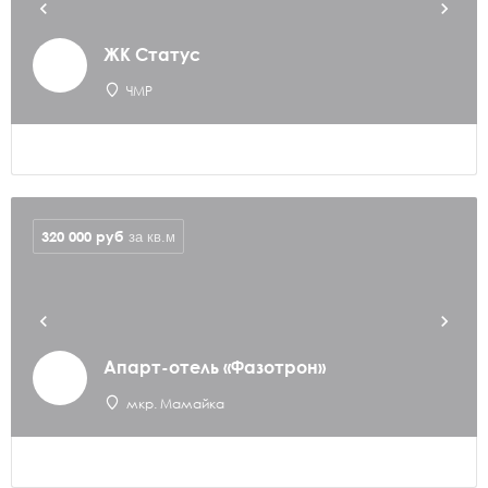
ЖК Статус
ЧМР
320 000
руб
за кв.м
Апарт-отель «Фазотрон»
мкр. Мамайка