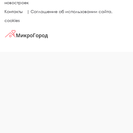
новостроек
Контакты
|
Соглашение об использовании сайта,
cookies
КВАРТИРЫ В ЖИЛЫХ КОМПЛЕКСАХ
Однокомнатные квартиры
Двухкомнатные квартиры
Трехкомнатные квартиры
Выбор жилья в городе
ЖИЛЫЕ КОМПЛЕКСЫ
Рейтинг застройщиков
Каталог новостроек